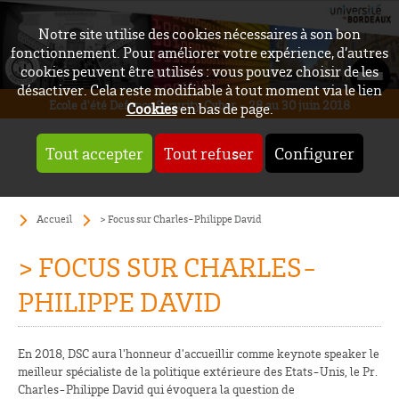
Notre site utilise des cookies nécessaires à son bon
fonctionnement. Pour améliorer votre expérience, d’autres
cookies peuvent être utilisés : vous pouvez choisir de les
désactiver. Cela reste modifiable à tout moment via le lien
Ecole d'été Defence Security Cyber - 28 au 30 juin 2018
Cookies
en bas de page.
Tout accepter
Tout refuser
Configurer
Accueil
> Focus sur Charles-Philippe David
> FOCUS SUR CHARLES-
PHILIPPE DAVID
En 2018, DSC aura l'honneur d'accueillir comme keynote speaker le
meilleur spécialiste de la politique extérieure des Etats-Unis, le Pr.
Charles-Philippe David qui évoquera la question de