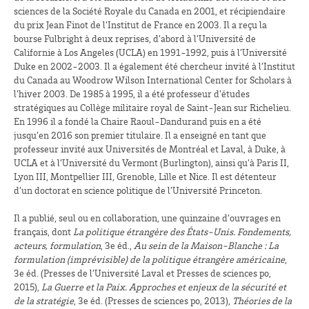
sciences de la Société Royale du Canada en 2001, et récipiendaire
du prix Jean Finot de l’Institut de France en 2003. Il a reçu la
bourse Fulbright à deux reprises, d’abord à l’Université de
Californie à Los Angeles (UCLA) en 1991-1992, puis à l’Université
Duke en 2002-2003. Il a également été chercheur invité à l’Institut
du Canada au Woodrow Wilson International Center for Scholars à
l’hiver 2003. De 1985 à 1995, il a été professeur d’études
stratégiques au Collège militaire royal de Saint-Jean sur Richelieu.
En 1996 il a fondé la Chaire Raoul-Dandurand puis en a été
jusqu’en 2016 son premier titulaire. Il a enseigné en tant que
professeur invité aux Universités de Montréal et Laval, à Duke, à
UCLA et à l’Université du Vermont (Burlington), ainsi qu’à Paris II,
Lyon III, Montpellier III, Grenoble, Lille et Nice. Il est détenteur
d’un doctorat en science politique de l’Université Princeton.
Il a publié, seul ou en collaboration, une quinzaine d’ouvrages en
français, dont
La politique étrangère des États-Unis. Fondements,
acteurs, formulation
, 3e éd.,
Au sein de la Maison-Blanche : La
formulation (imprévisible) de la politique étrangère américaine
,
3e éd. (Presses de l’Université Laval et Presses de sciences po,
2015),
La Guerre et la Paix. Approches et enjeux de la sécurité et
de la stratégie
, 3e éd. (Presses de sciences po, 2013),
Théories de la